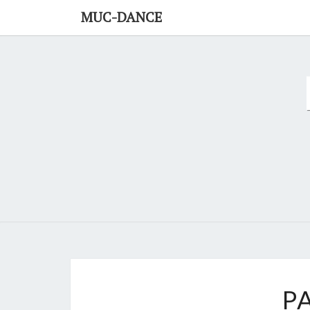
Skip
MUC-DANCE
to
content
P